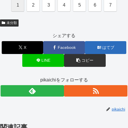
1
2
3
4
5
6
7
未分類
シェアする
X
Facebook
はてブ
LINE
コピー
pikaichiをフォローする
pikaichi
関連記事